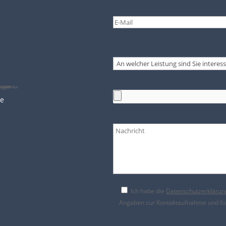
Bitte
lasse
dieses
Feld
Bitte
leer.
lasse
dieses
Feld
leer.
de
Ich habe die
Datenschutzerklärun
Angaben zur Kontaktaufnahme und für