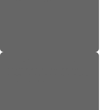
UNSERE MATERIALIEN
2K-Lack für maximale Haltbarkeit
Jede Außenfassade wird mit Montana 2K-Varnish
versiegelt – UV-stabil, wetterfest,
extrem langlebig
.
UNSERE VERSIEGELUNG