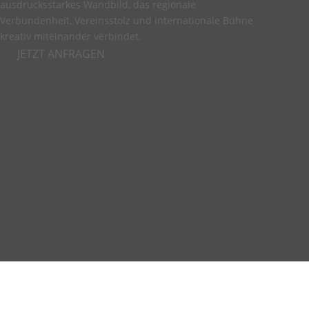
ausdrucksstarkes Wandbild, das regionale
Verbundenheit, Vereinsstolz und internationale Bühne
kreativ miteinander verbindet.
JETZT ANFRAGEN