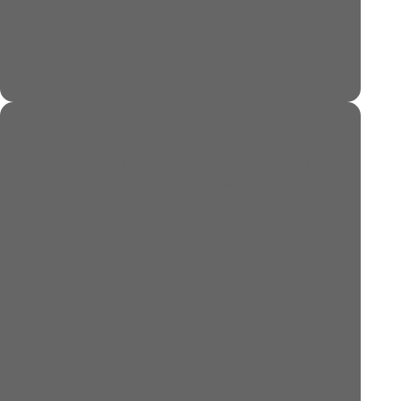
Seit 2003 – über 20 Jahre Erfahrung
Wir sind eine der ersten professionellen Graffiti- &
Fassadenkünstler im
Deutschen Raum
.
MEHR ÜBER UNS