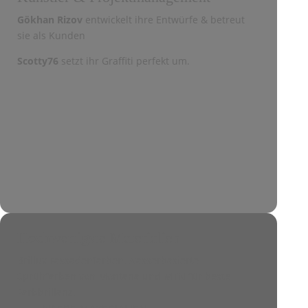
Gökhan Rizov
entwickelt ihre Entwürfe & betreut
sie als Kunden
Scotty76
setzt ihr Graffiti perfekt um.
Hochwertigste Materialien
Brillux Fassadenfarben, wasserbasierte
Sprühfarben von Montana und MTN für beste
Farbbrillanz.