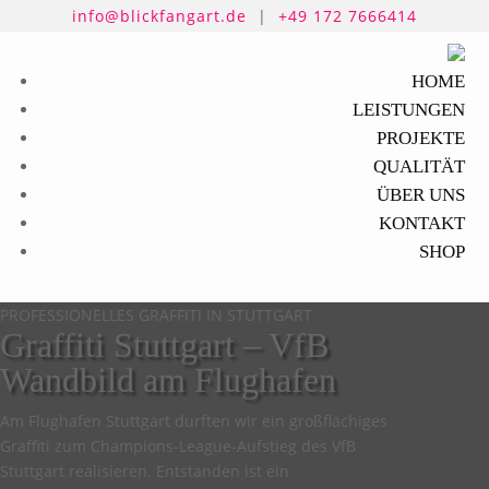
info@blickfangart.de
|
+49 172 7666414
HOME
LEISTUNGEN
PROJEKTE
QUALITÄT
ÜBER UNS
KONTAKT
SHOP
PROFESSIONELLES GRAFFITI IN STUTTGART
Graffiti Stuttgart – VfB
Wandbild am Flughafen
Am Flughafen Stuttgart durften wir ein großflächiges
Graffiti zum Champions-League-Aufstieg des VfB
Stuttgart realisieren. Entstanden ist ein