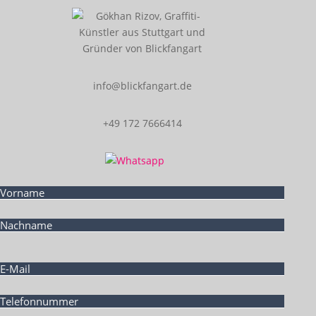
info@blickfangart.de
+49 172 7666414
Bitte lasse dieses Feld leer.